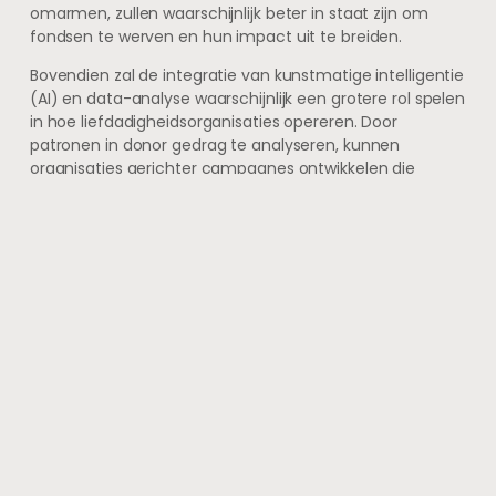
omarmen, zullen waarschijnlijk beter in staat zijn om
fondsen te werven en hun impact uit te breiden.
Bovendien zal de integratie van kunstmatige intelligentie
(AI) en data-analyse waarschijnlijk een grotere rol spelen
in hoe liefdadigheidsorganisaties opereren. Door
patronen in donor gedrag te analyseren, kunnen
organisaties gerichter campagnes ontwikkelen die
aansluiten bij de interesses van hun achterban. Dit zal
niet alleen helpen bij het verhogen van de efficiëntie,
maar ook bij het maximaliseren van de impact die elke
gedoneerde euro kan hebben op de gemeenschappen
die ze bedienen.
FAQs
Wat zijn digitale donaties?
Digitale donaties verwijzen naar het proces van het
geven van geld of goederen aan een goed doel via
online platforms, mobiele apps of andere digitale