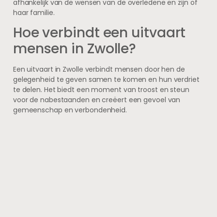
afhankelijk van de wensen van de overledene en zijn of
haar familie.
Hoe verbindt een uitvaart
mensen in Zwolle?
Een uitvaart in Zwolle verbindt mensen door hen de
gelegenheid te geven samen te komen en hun verdriet
te delen. Het biedt een moment van troost en steun
voor de nabestaanden en creëert een gevoel van
gemeenschap en verbondenheid.
Wat zijn de gebruikelijke
tradities bij een uitvaart in
Zwolle?
Bij een uitvaart in Zwolle kunnen verschillende tradities
worden gevolgd, zoals het houden van een rouwdienst,
het condoleren van de nabestaanden, het leggen van
bloemen op de grafkist en het delen van herinneringen