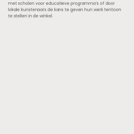
met scholen voor educatieve programma’s of door
lokale kunstenaars de kans te geven hun werk tentoon
te stellen in de winkel.
Daarnaast kunnen speelgoedwinkels ook evenementen
organiseren die gericht zijn op het versterken van de
gemeenschap, zoals inzamelingsacties voor goede
doelen of workshops voor ouders over opvoeding en
ontwikkeling. Door deze activiteiten kunnen
speelgoedwinkels niet alleen hun klanten beter
bedienen, maar ook bijdragen aan een sterkere, meer
verbonden gemeenschap waarin iedereen zich
betrokken voelt.
FAQs
Wat is de betekenis van
“Spelen met Betekenis”?