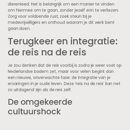
dierenleed. Het is belangrijk om een manier te vinden
om hiermee om te gaan, zonder jezelf erin te verliezen.
Zorg voor voldoende rust, zoek steun bij je
medevrijwilligers en onthoud waarom je dit werk bent
gaan doen.
Terugkeer en integratie:
de reis na de reis
Je zou denken dat de reis voorbij is zodra je weer voet op
Nederlandse bodem zet, maar voor velen begint dan
een nieuwe, onverwachte fase: de integratie van je
ervaringen in je oude leven. Deze ‘reis na de reis’ kan net
zo uitdagend zijn als de reis zelf.
De omgekeerde
cultuurshock
Net zoals je moest wennen aan je nieuwe omgeving in
het buitenland, moet je nu weer wennen aan thuis. Dit