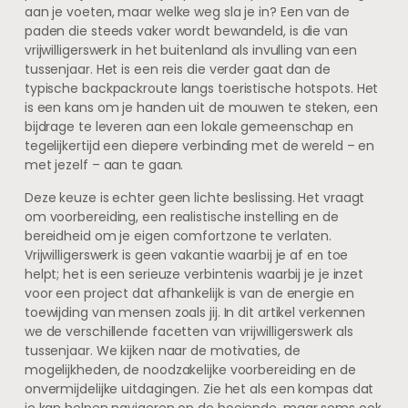
aan je voeten, maar welke weg sla je in? Een van de
paden die steeds vaker wordt bewandeld, is die van
vrijwilligerswerk in het buitenland als invulling van een
tussenjaar. Het is een reis die verder gaat dan de
typische backpackroute langs toeristische hotspots. Het
is een kans om je handen uit de mouwen te steken, een
bijdrage te leveren aan een lokale gemeenschap en
tegelijkertijd een diepere verbinding met de wereld – en
met jezelf – aan te gaan.
Deze keuze is echter geen lichte beslissing. Het vraagt
om voorbereiding, een realistische instelling en de
bereidheid om je eigen comfortzone te verlaten.
Vrijwilligerswerk is geen vakantie waarbij je af en toe
helpt; het is een serieuze verbintenis waarbij je je inzet
voor een project dat afhankelijk is van de energie en
toewijding van mensen zoals jij. In dit artikel verkennen
we de verschillende facetten van vrijwilligerswerk als
tussenjaar. We kijken naar de motivaties, de
mogelijkheden, de noodzakelijke voorbereiding en de
onvermijdelijke uitdagingen. Zie het als een kompas dat
je kan helpen navigeren op de boeiende, maar soms ook