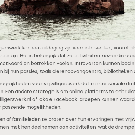
ligerswerk kan een uitdaging zijn voor introverten, vooral a
ar zijn. Het is belangrijk dat ze activiteiten kiezen die aan
emotiveerd en betrokken voelen. Introverten kunnen beg
en bij hun passies, zoals dierenopvangcentra, bibliotheken 
mogelijkheden voor vrijwilligerswerk dat minder sociale 
gen. Een andere strategie is om online platforms te gebruike
willigerswerk.nl of lokale Facebook-groepen kunnen waarde
ar passende mogelijkheden.
n of familieleden te praten over hun ervaringen met vrijwi
men met hen deelnemen aan activiteiten, wat de drempel 