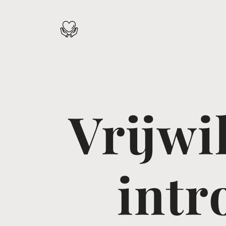
Vrijwi
intr