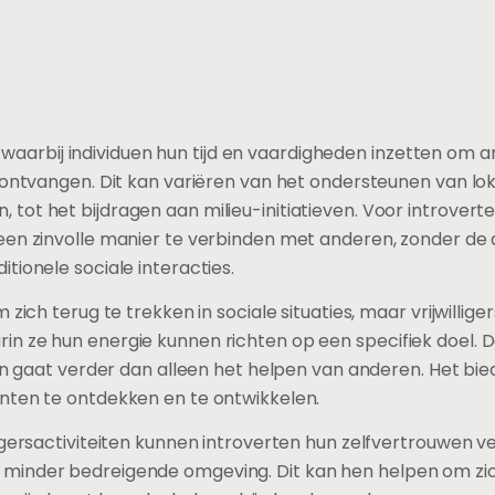
eit waarbij individuen hun tijd en vaardigheden inzetten om
e ontvangen. Dit kan variëren van het ondersteunen van 
ot het bijdragen aan milieu-initiatieven. Voor introverten
een zinvolle manier te verbinden met anderen, zonder de d
tionele sociale interacties.
 zich terug te trekken in sociale situaties, maar vrijwillig
n ze hun energie kunnen richten op een specifiek doel. 
ten gaat verder dan alleen het helpen van anderen. Het bi
nten te ontdekken en te ontwikkelen.
igersactiviteiten kunnen introverten hun zelfvertrouwen v
minder bedreigende omgeving. Dit kan hen helpen om z