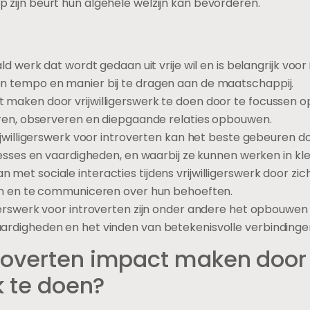
 op zijn beurt hun algehele welzijn kan bevorderen.
ald werk dat wordt gedaan uit vrije wil en is belangrijk vo
n tempo en manier bij te dragen aan de maatschappij.
 maken door vrijwilligerswerk te doen door te focussen op
teren, observeren en diepgaande relaties opbouwen.
rijwilligerswerk voor introverten kan het beste gebeuren d
eresses en vaardigheden, en waarbij ze kunnen werken in kle
met sociale interacties tijdens vrijwilligerswerk door zi
len en te communiceren over hun behoeften.
gerswerk voor introverten zijn onder andere het opbouwen
ardigheden en het vinden van betekenisvolle verbindinge
roverten impact maken door
k te doen?