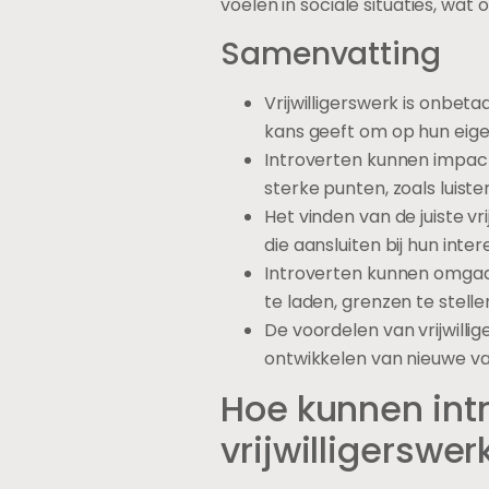
voelen in sociale situaties, wat
Samenvatting
Vrijwilligerswerk is onbeta
kans geeft om op hun eige
Introverten kunnen impact
sterke punten, zoals luis
Het vinden van de juiste v
die aansluiten bij hun int
Introverten kunnen omgaan 
te laden, grenzen te stel
De voordelen van vrijwilli
ontwikkelen van nieuwe va
Hoe kunnen int
vrijwilligerswer