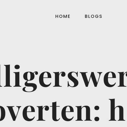
HOME
BLOGS
lligerswe
overten: h