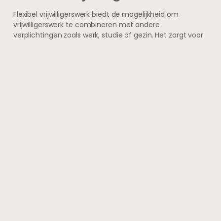
Flexibel vrijwilligerswerk biedt de mogelijkheid om
vrijwilligerswerk te combineren met andere
verplichtingen zoals werk, studie of gezin. Het zorgt voor
minder druk en meer vrijheid om op eigen tempo en
momenten actief te zijn.
Voor welke soorten
organisaties is flexibel
vrijwilligerswerk geschikt?
Veel organisaties, zoals buurtcentra, dierenasielen,
culturele instellingen en hulpverleningsorganisaties,
bieden flexibele vrijwilligersmogelijkheden aan. Dit is
vooral handig voor taken die niet dagelijks of op vaste
tijden uitgevoerd hoeven te worden.
Hoe kan ik flexibel
vrijwilligerswerk vinden?