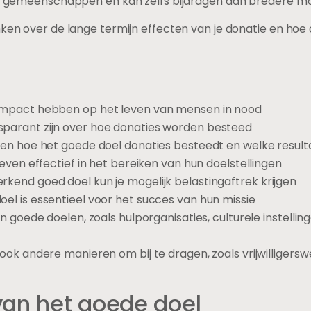
van gemeenschappen en kan zelfs bijdragen aan bredere m
nken over de lange termijn effecten van je donatie en hoe
 impact hebben op het leven van mensen in nood
sparant zijn over hoe donaties worden besteed
eten hoe het goede doel donaties besteedt en welke resu
 even effectief in het bereiken van hun doelstellingen
kend goed doel kun je mogelijk belastingaftrek krijgen
el is essentieel voor het succes van hun missie
en goede doelen, zoals hulporganisaties, culturele instellin
 ook andere manieren om bij te dragen, zoals vrijwilligersw
van het goede doel