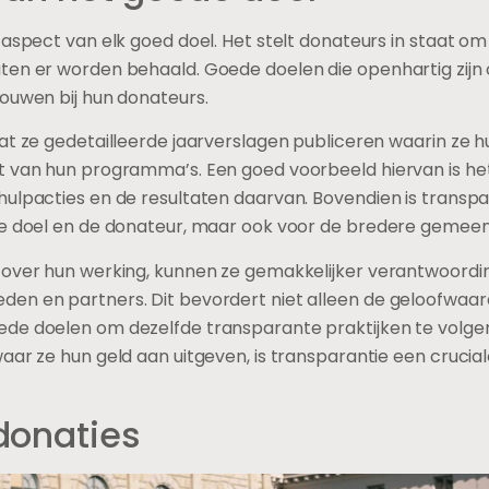
 aspect van elk goed doel. Het stelt donateurs in staat om
ten er worden behaald. Goede doelen die openhartig zijn 
rouwen bij hun donateurs.
dat ze gedetailleerde jaarverslagen publiceren waarin ze 
t van hun programma’s. Een goed voorbeeld hiervan is het
ulpacties en de resultaten daarvan. Bovendien is transpar
ede doel en de donateur, maar ook voor de bredere gemee
 over hun werking, kunnen ze gemakkelijker verantwoord
en en partners. Dit bevordert niet alleen de geloofwaard
de doelen om dezelfde transparante praktijken te volgen.
aar ze hun geld aan uitgeven, is transparantie een crucia
donaties