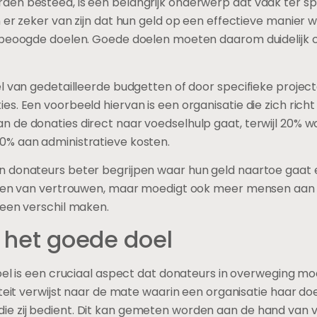
en besteed, is een belangrijk onderwerp dat vaak ter spr
 er zeker van zijn dat hun geld op een effectieve manier 
e beoogde doelen. Goede doelen moeten daarom duidelijk 
el van gedetailleerde budgetten of door specifieke proje
s. Een voorbeeld hiervan is een organisatie die zich richt
 de donaties direct naar voedselhulp gaat, terwijl 20% 
0% aan administratieve kosten.
 donateurs beter begrijpen waar hun geld naartoe gaat e
uwen van vertrouwen, maar moedigt ook meer mensen aan o
 een verschil maken.
n het goede doel
doel is een cruciaal aspect dat donateurs in overweging 
teit verwijst naar de mate waarin een organisatie haar doe
 zij bedient. Dit kan gemeten worden aan de hand van ve