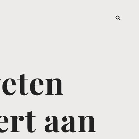
weten
ert aan