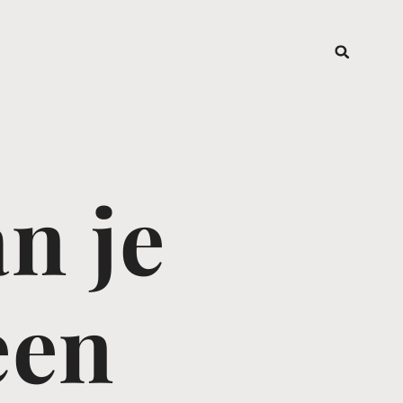
n je
een