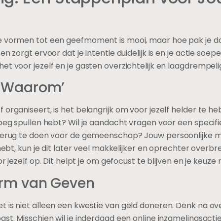
te vormen tot een geefmoment is mooi, maar hoe pak je d
n zorgt ervoor dat je intentie duidelijk is en je actie soep
et voor jezelf en je gasten overzichtelijk en laagdrempeli
e ‘Waarom’
organiseert, is het belangrijk om voor jezelf helder te he
enoeg spullen hebt? Wil je aandacht vragen voor een spec
 terug te doen voor de gemeenschap? Jouw persoonlijke mo
 hebt, kun je dit later veel makkelijker en oprechter overb
or jezelf op. Dit helpt je om gefocust te blijven en je keuze
Vorm van Geven
 is niet alleen een kwestie van geld doneren. Denk na ove
ast. Misschien wil je inderdaad een online inzamelingsactie