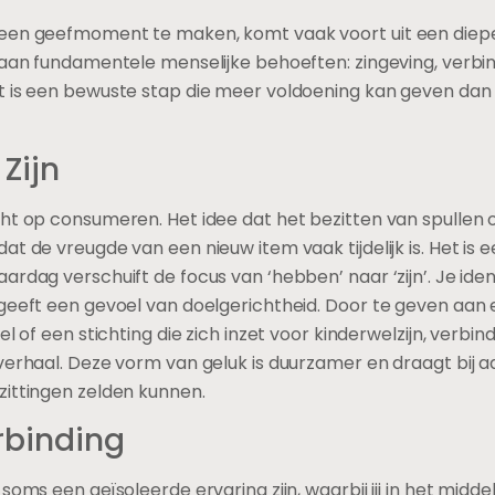
 een geefmoment te maken, komt vaak voort uit een diepe
t aan fundamentele menselijke behoeften: zingeving, verb
t is een bewuste stap die meer voldoening kan geven dan
Zijn
ht op consumeren. Het idee dat het bezitten van spullen o
t de vreugde van een nieuw item vaak tijdelijk is. Het is e
rdag verschuift de focus van ‘hebben’ naar ‘zijn’. Je identif
 geeft een gevoel van doelgerichtheid. Door te geven aan
l of een stichting die zich inzet voor kinderwelzijn, verbind
verhaal. Deze vorm van geluk is duurzamer en draagt bij 
zittingen zelden kunnen.
rbinding
oms een geïsoleerde ervaring zijn, waarbij jij in het middel