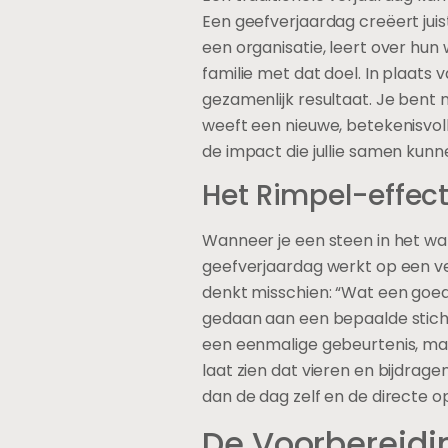
Een geefverjaardag creëert juist
een organisatie, leert over hun
familie met dat doel. In plaats
gezamenlijk resultaat. Je bent 
weeft een nieuwe, betekenisvolle 
de impact die jullie samen kun
Het Rimpel-effec
Wanneer je een steen in het wat
geefverjaardag werkt op een ver
denkt misschien: “Wat een goed i
gedaan aan een bepaalde stichtin
een eenmalige gebeurtenis, maa
laat zien dat vieren en bijdrag
dan de dag zelf en de directe o
De Voorbereidi