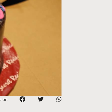
elen: