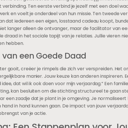
 verbinding. Ten eerste verbind je jezelf met een doel waar
 werk en voelt je onderdeel van hun missie. Ten tweede ver
 van dat iedereen een eigen, losstaand cadeau koopt, bunde
niet langer alleen de ontvanger, maar de facilitator van ee
draad in het sociale tapijt van je relaties. Jullie vieren n
nen hebben.
t van een Goede Daad
er gooit, creëer je rimpels die zich ver verspreiden. Het 
gelijkbare manier. Jouw keuze kan anderen inspireren. Ee
dee, dat wil ik ook doen voor mijn verjaardag.” Een familie
g, kan besluiten om die stichting structureel te gaan steu
r een zaadje dat je plant in je omgeving. Je normaliseer
en hand in hand kunnen gaan. De impact van jouw verjaard
pbrengst van je actie.
ng: Een Stappenplan voor J