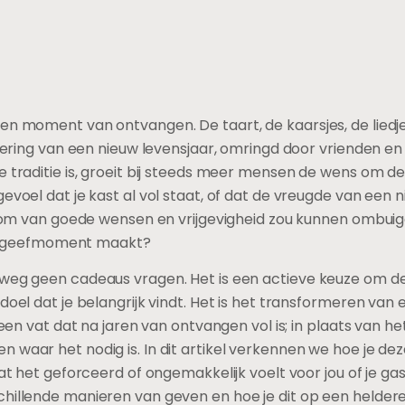
en moment van ontvangen. De taart, de kaarsjes, de liedjes
viering van een nieuw levensjaar, omringd door vrienden en f
e traditie is, groeit bij steeds meer mensen de wens om de
gevoel dat je kast al vol staat, of dat de vreugde van een
troom van goede wensen en vrijgevigheid zou kunnen ombuig
 geefmoment maakt?
lweg geen cadeaus vragen. Het is een actieve keuze om d
doel dat je belangrijk vindt. Het is het transformeren van e
 een vat dat na jaren van ontvangen vol is; in plaats van he
n waar het nodig is. In dit artikel verkennen we hoe je 
dat het geforceerd of ongemakkelijk voelt voor jou of je ga
chillende manieren van geven en hoe je dit op een helde