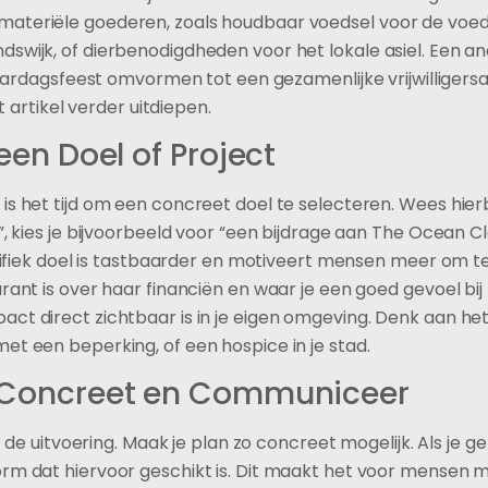
materiële goederen, zoals houdbaar voedsel voor de voe
dswijk, of dierbenodigdheden voor het lokale asiel. Een a
rjaardagsfeest omvormen tot een gezamenlijke vrijwilligersac
it artikel verder uitdiepen.
een Doel of Project
s het tijd om een concreet doel te selecteren. Wees hierbij
u”, kies je bijvoorbeeld voor “een bijdrage aan The Ocean 
pecifiek doel is tastbaarder en motiveert mensen meer om 
arant is over haar financiën en waar je een goed gevoel bi
ct direct zichtbaar is in je eigen omgeving. Denk aan het 
et een beperking, of een hospice in je stad.
t Concreet en Communiceer
or de uitvoering. Maak je plan zo concreet mogelijk. Als je g
rm dat hiervoor geschikt is. Dit maakt het voor mensen mak