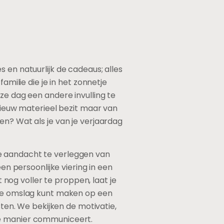
 en natuurlijk de cadeaus; alles
amilie die je in het zonnetje
ze dag een andere invulling te
 nieuw materieel bezit maar van
en? Wat als je van je verjaardag
e aandacht te verleggen van
en persoonlijke viering in een
t nog voller te proppen, laat je
deze omslag kunt maken op een
sten. We bekijken de motivatie,
re manier communiceert.